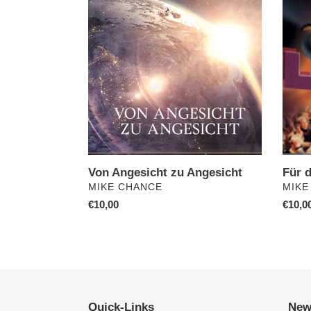
Angesicht
das
zu
Lamm
Angesicht
Von Angesicht zu Angesicht
Für 
VERKÄUFER
VERK
MIKE CHANCE
MIKE
Normaler
€10,00
Norma
€10,0
Preis
Preis
Quick-Links
New