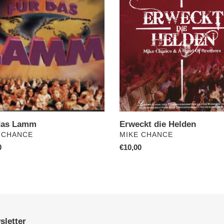
die
Helden
i
e
:
das Lamm
Erweckt die Helden
ÄUFER
VERKÄUFER
 CHANCE
MIKE CHANCE
ler
0
Normaler
€10,00
Preis
sletter