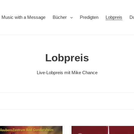
Music with a Message
Bücher
Predigten
Lobpreis
D
K
Lobpreis
a
Live-Lobpreis mit Mike Chance
t
e
g
o
Erweckt
r