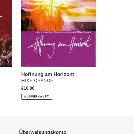
am
Horizont
Hoffnung am Horizont
VERKÄUFER
MIKE CHANCE
Normaler
€10,00
Preis
AUSVERKAUFT
Überweisungskonto