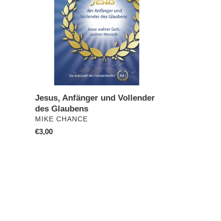
des
Glaubens
Jesus, Anfänger und Vollender
des Glaubens
VERKÄUFER
MIKE CHANCE
Normaler
€3,00
Preis