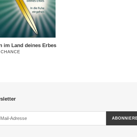
n im Land deines Erbes
ÄUFER
 CHANCE
ler
sletter
ABONNIER