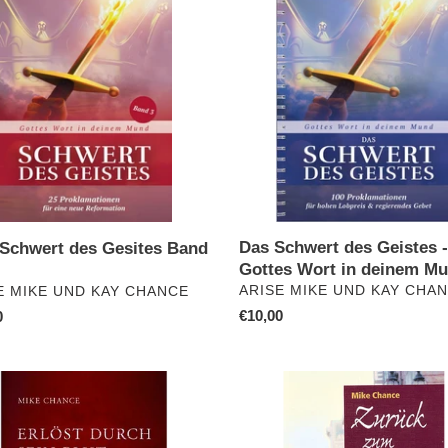
rt
Schwert
des
i
es
Geistes
e
-
Gottes
:
Wort
in
deinem
Mund
Das Schwert des Geistes -
Schwert des Gesites Band
Gottes Wort in deinem M
VERKÄUFER
ÄUFER
ARISE MIKE UND KAY CHA
E MIKE UND KAY CHANCE
Normaler
€10,00
ler
0
Preis
Zurück
zum
Vater