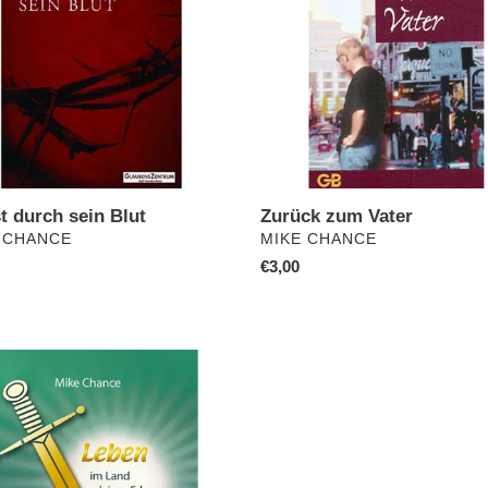
t durch sein Blut
Zurück zum Vater
ÄUFER
VERKÄUFER
 CHANCE
MIKE CHANCE
ler
Normaler
€3,00
Preis
s