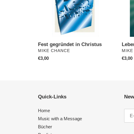
Fest gegründet in Christus
Lebe
VERKÄUFER
VERK
MIKE CHANCE
MIKE
Normaler
€3,00
Norma
€3,00
Preis
Preis
Quick-Links
New
Home
Music with a Message
Bücher