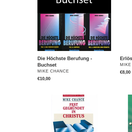
Buchset
Die Höchste Berufung -
Erlös
Buchset
VERK
MIKE
VERKÄUFER
MIKE CHANCE
Norma
€8,00
Normaler
€10,00
Preis
Preis
Fest
Leben
gegründet
im
in
Land
Christus
deine
Erbes