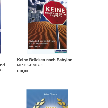
Brücken
nach
Babylon
Keine Brücken nach Babylon
und
VERKÄUFER
MIKE CHANCE
NCE
Normaler
€10,00
Preis
Jesus,
Anfänger
und
Vollender