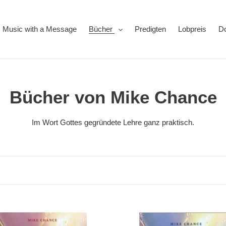
Music with a Message
Bücher
Predigten
Lobpreis
D
K
Bücher von Mike Chance
a
Im Wort Gottes gegründete Lehre ganz praktisch.
t
e
g
o
Das
r